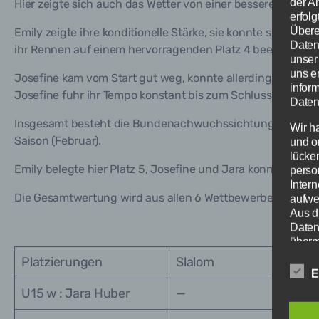
der A
Hier zeigte sich auch das Wetter von einer besseren Seite, 
erfol
Übere
Emily zeigte ihre konditionelle Stärke, sie konnte sich dir
Daten
ihr Rennen auf einem hervorragenden Platz 4 beenden.
unser
uns e
Josefine kam vom Start gut weg, konnte allerdings das Te
infor
Josefine fuhr ihr Tempo konstant bis zum Schluss und bee
Daten
Insgesamt besteht die Bundenachwuchssichtung 2025 aus 
Wir h
Saison (Februar).
und o
lücke
Emily belegte hier Platz 5, Josefine und Jara konnten nich
perso
Inter
Die Gesamtwertung wird aus allen 6 Wettbewerben ermittelt
aufwe
Aus d
Daten
übermi
Platzierungen
Slalom
Begr
E
Die D
U15 w : Jara Huber
—
Europ
Daten