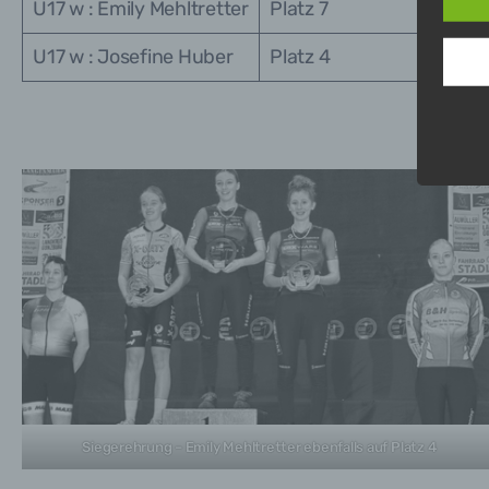
U17 w : Emily Mehltretter
Platz 7
Datens
Kunde
U17 w : Josefine Huber
Platz 4
zu ge
erläut
Wir v
Begrif
Siegerehrung – Emily Mehltretter ebenfalls auf Platz 4