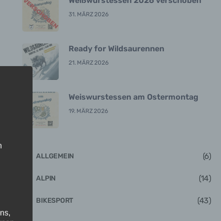
Weißwurstessen 2026 verschoben
31. MÄRZ 2026
Ready for Wildsaurennen
21. MÄRZ 2026
Weiswurstessen am Ostermontag
19. MÄRZ 2026
n
(6)
ALLGEMEIN
(14)
ALPIN
(43)
BIKESPORT
ns,