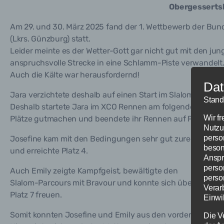
Obergesserts
Am 29. und 30. März 2025 fand der 1. Wettbewerb der B
(Lkrs. Günzburg) statt.
Leider meinte es der Wetter-Gott gar nicht gut mit den ju
anspruchsvolle Strecke in eine Schlamm-Piste verwandelt
Auch die Kälte war herausfordernd!
Dat
Jara verzichtete deshalb auf einen Start im Slalom, nachde
Stand
Deshalb startete Jara im XCO Rennen am folgenden Tag aus 
Wir f
Plätze gutmachen und beendete ihr Rennen auf Platz 21.
Nutzu
perso
Josefine kam mit den Bedingungen sehr gut zurecht, zeigte 
beson
und erreichte Platz 4.
Anspr
perso
Auch Emily zeigte Kampfgeist, bewältigte den
perso
Slalom-Parcours mit Bravour und konnte sich über
Verar
Platz 7 freuen.
Einwi
Somit konnten Josefine und Emily aus den vorderen Reihe
Die V