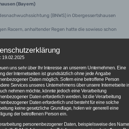
hausen (Bayern)
undesnachwuchssichtung (BNWS) in Obergessertshausen
ngen Racern, anhaltender Regen hatte die sowieso schon
.
enschutzerklärung
m sie im Training einen Sturz verkraften musste.
: 19.02.2025
der letzten Reihe. Jara zeigte Kampfgeist, konnte ein paar
reuen uns sehr über Ihr Interesse an unserem Unternehmen. Eine
ng der Internetseiten ist grundsätzlich ohne jede Angabe
nenbezogener Daten möglich. Sofern eine betroffene Person
in ihrer „Lieblingsdisziplin“ Slalom ihr technisches Können
dere Services unseres Unternehmens über unsere Internetseite i
uch nehmen möchte, könnte jedoch eine Verarbeitung
nenbezogener Daten erforderlich werden. Ist die Verarbeitung
nenbezogener Daten erforderlich und besteht für eine solche
beitung keine gesetzliche Grundlage, holen wir generell eine
lligung der betroffenen Person ein.
n an den Start für’s XCO Rennen gehen.
erarbeitung personenbezogener Daten, beispielsweise des Name