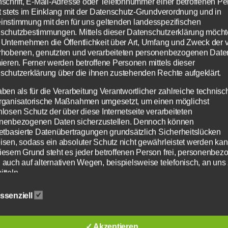
nschrift, E-Mail-Adresse oder Telefonnummer einer betroffenen Pe
trocken und sonnig, aber sehr kalt.
gt stets im Einklang mit der Datenschutz-Grundverordnung und in
instimmung mit den für uns geltenden landesspezifischen
ekt nach dem Start in die Spitzengruppe einreihen und
schutzbestimmungen. Mittels dieser Datenschutzerklärung möcht
 Unternehmen die Öffentlichkeit über Art, Umfang und Zweck der 
rhobenen, genutzten und verarbeiteten personenbezogenen Date
mpo vorne nicht mithalten und musste sich einordnen.
mieren. Ferner werden betroffene Personen mittels dieser
ndete das Rennen auf Platz 15.
schutzerklärung über die ihnen zustehenden Rechte aufgeklärt.
fünf Rennen sowie einem Athletiktest zu Beginn der
aben als für die Verarbeitung Verantwortlicher zahlreiche technisc
rganisatorische Maßnahmen umgesetzt, um einen möglichst
nlosen Schutz der über diese Internetseite verarbeiteten
t teilnehmen.
nenbezogenen Daten sicherzustellen. Dennoch können
netbasierte Datenübertragungen grundsätzlich Sicherheitslücken
 (siehe Tabelle).
isen, sodass ein absoluter Schutz nicht gewährleistet werden kan
iesem Grund steht es jeder betroffenen Person frei, personenbez
 auch auf alternativen Wegen, beispielsweise telefonisch, an uns
tteln.
XCO
Gesamtwertung
iffsbestimmungen
ssenziell
atenschutzerklärung beruht auf den Begrifflichkeiten, die durch d
Platz 21
Platz 27
äischen Richtlinien- und Verordnungsgeber beim Erlass der
schutz-Grundverordnung (DS-GVO) verwendet wurden. Unsere
✓ Akzeptieren