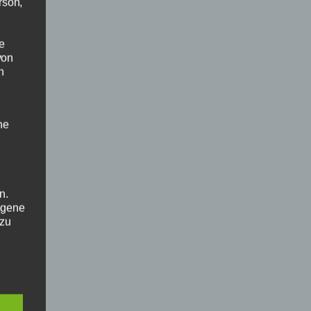
rson,
e
von
n
he
n.
ogene
 zu
en