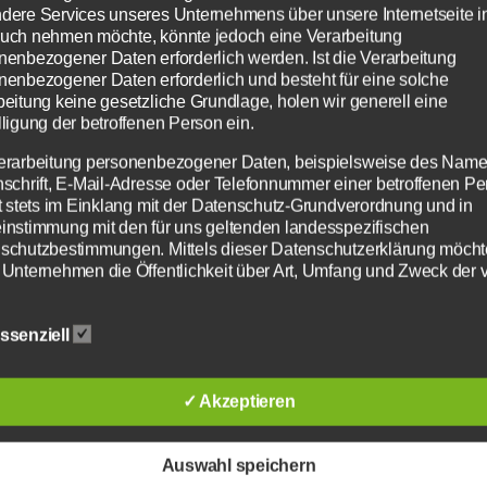
dere Services unseres Unternehmens über unsere Internetseite i
uch nehmen möchte, könnte jedoch eine Verarbeitung
p in
Ba-Wü-MTB Cross-
Schwa
nenbezogener Daten erforderlich werden. Ist die Verarbeitung
nenbezogener Daten erforderlich und besteht für eine solche
Country-Meisterschaft
Cup i
beitung keine gesetzliche Grundlage, holen wir generell eine
025
lligung der betroffenen Person ein.
WEITERLESEN »
WEITERL
erarbeitung personenbezogener Daten, beispielsweise des Name
nschrift, E-Mail-Adresse oder Telefonnummer einer betroffenen Pe
gt stets im Einklang mit der Datenschutz-Grundverordnung und in
instimmung mit den für uns geltenden landesspezifischen
schutzbestimmungen. Mittels dieser Datenschutzerklärung möcht
 Unternehmen die Öffentlichkeit über Art, Umfang und Zweck der 
rhobenen, genutzten und verarbeiteten personenbezogenen Date
mieren. Ferner werden betroffene Personen mittels dieser
ssenziell
schutzerklärung über die ihnen zustehenden Rechte aufgeklärt.
aben als für die Verarbeitung Verantwortlicher zahlreiche technisc
rganisatorische Maßnahmen umgesetzt, um einen möglichst
✓ Akzeptieren
„Albstadt Classics“
Emily,
nlosen Schutz der über diese Internetseite verarbeiteten
nenbezogenen Daten sicherzustellen. Dennoch können
llenge
Bundesnachwuchssicht
erfolg
netbasierte Datenübertragungen grundsätzlich Sicherheitslücken
Auswahl speichern
ung & Deutsche
isen, sodass ein absoluter Schutz nicht gewährleistet werden kan