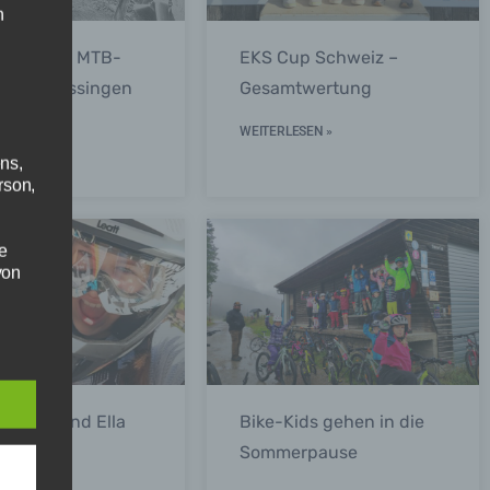
n
rzwälder MTB-
EKS Cup Schweiz –
n Waldmössingen
Gesamtwertung
ESEN »
WEITERLESEN »
ns,
rson,
e
von
n
he
 Sophia und Ella
Bike-Kids gehen in die
reich
Sommerpause
n.