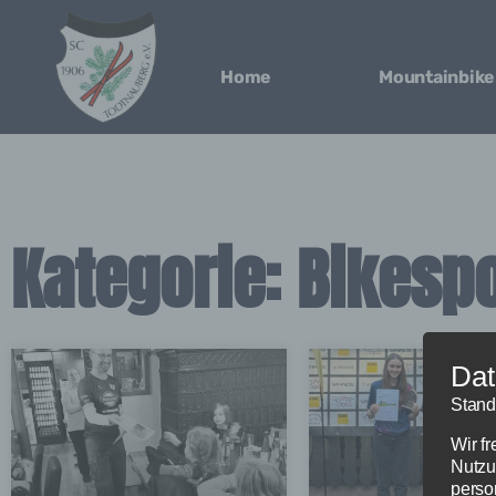
Home
Mountainbike
Kategorie: Bikesp
Dat
Stand
Wir f
Nutzu
perso