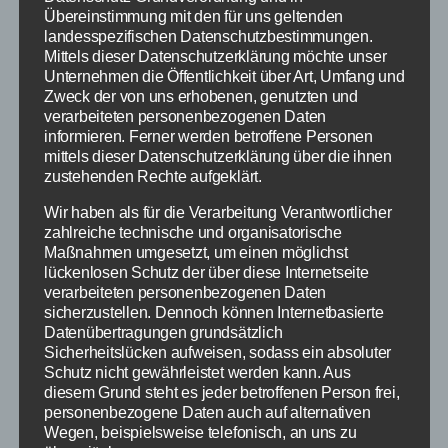
Übereinstimmung mit den für uns geltenden
Trotz einer heruntergesprungenen Kette gab sie nicht
landesspezifischen Datenschutzbestimmungen.
auf, fuhr das Rennen zu Ende und erreichte unter
Mittels dieser Datenschutzerklärung möchte unser
lautem Applaus das Ziel (Platz 13).
Unternehmen die Öffentlichkeit über Art, Umfang und
Zweck der von uns erhobenen, genutzten und
verarbeiteten personenbezogenen Daten
informieren. Ferner werden betroffene Personen
mittels dieser Datenschutzerklärung über die ihnen
zustehenden Rechte aufgeklärt.
Wir haben als für die Verarbeitung Verantwortlicher
zahlreiche technische und organisatorische
Maßnahmen umgesetzt, um einen möglichst
lückenlosen Schutz der über diese Internetseite
verarbeiteten personenbezogenen Daten
sicherzustellen. Dennoch können Internetbasierte
Datenübertragungen grundsätzlich
Sicherheitslücken aufweisen, sodass ein absoluter
Schutz nicht gewährleistet werden kann. Aus
diesem Grund steht es jeder betroffenen Person frei,
personenbezogene Daten auch auf alternativen
Wegen, beispielsweise telefonisch, an uns zu