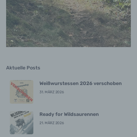
g) Verantwortlicher oder für die
Verarbeitung Verantwortlicher
Verantwortlicher oder für die Verarbeitung
Verantwortlicher ist die natürliche oder
juristische Person, Behörde, Einrichtung oder
andere Stelle, die allein oder gemeinsam mit
anderen über die Zwecke und Mittel der
Verarbeitung von personenbezogenen Daten
entscheidet. Sind die Zwecke und Mittel dieser
Verarbeitung durch das Unionsrecht oder das
Aktuelle Posts
Recht der Mitgliedstaaten vorgegeben, so kann
der Verantwortliche beziehungsweise können
Weißwurstessen 2026 verschoben
die bestimmten Kriterien seiner Benennung
nach dem Unionsrecht oder dem Recht der
31. MÄRZ 2026
Mitgliedstaaten vorgesehen werden.
h) Auftragsverarbeiter
Ready for Wildsaurennen
Auftragsverarbeiter ist eine natürliche oder
juristische Person, Behörde, Einrichtung oder
21. MÄRZ 2026
andere Stelle, die personenbezogene Daten im
Auftrag des Verantwortlichen verarbeitet.