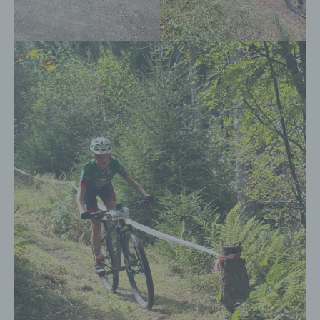
persönliche Aspekte, die sich auf eine natürliche
Person beziehen, zu bewerten, insbesondere,
um Aspekte bezüglich Arbeitsleistung,
wirtschaftlicher Lage, Gesundheit, persönlicher
Vorlieben, Interessen, Zuverlässigkeit,
Verhalten, Aufenthaltsort oder Ortswechsel
dieser natürlichen Person zu analysieren oder
vorherzusagen.
f) Pseudonymisierung
Pseudonymisierung ist die Verarbeitung
personenbezogener Daten in einer Weise, auf
welche die personenbezogenen Daten ohne
Hinzuziehung zusätzlicher Informationen nicht
mehr einer spezifischen betroffenen Person
zugeordnet werden können, sofern diese
zusätzlichen Informationen gesondert
aufbewahrt werden und technischen und
organisatorischen Maßnahmen unterliegen, die
gewährleisten, dass die personenbezogenen
Daten nicht einer identifizierten oder
identifizierbaren natürlichen Person zugewiesen
werden.