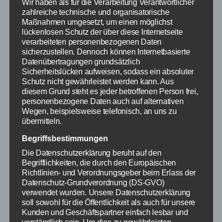
Wir haben als für die Verarbeitung Verantwortlicher
der Vereine für ihren Einsatz, so wie dem Wasenlift-
zahlreiche technische und organisatorische
Team für die immer gute Zusammenarbeit.
Maßnahmen umgesetzt, um einen möglichst
lückenlosen Schutz der über diese Internetseite
Dann ging es mit dem Olympischen Motto ‘‘dabei sein
verarbeiteten personenbezogenen Daten
sicherzustellen. Dennoch können Internetbasierte
ist alles‘‘ an die offizielle Ehrung der jungen
Datenübertragungen grundsätzlich
Nachwuchsskifahrer. Hier durfte sich jeder der an den
Sicherheitslücken aufweisen, sodass ein absoluter
Skitagen dabei war über eine Urkunde und etwas Süßes
Schutz nicht gewährleistet werden kann. Aus
freuen. Wie es sich bei einem Skirennen gehört, konnten
diesem Grund steht es jeder betroffenen Person frei,
die drei schnellsten Mädchen und Jungen einen Pokal
personenbezogene Daten auch auf alternativen
Wegen, beispielsweise telefonisch, an uns zu
ihr Eigen nennen.
übermitteln.
Zum Abschluss konnten Isabella Dell und Paul Meon die
großen Wanderpokale als Schulmeister*in unter lautem
Begriffsbestimmungen
Applaus entgegennehmen.
Die Datenschutzerklärung beruht auf den
Begrifflichkeiten, die durch den Europäischen
Die Skitage sind nicht nur ein sportliches Ereignis,
Richtlinien- und Verordnungsgeber beim Erlass der
sondern stärken auch das Gemeinschaftsgefühl der
Datenschutz-Grundverordnung (DS-GVO)
Schulgemeinschaft. Die langjährige Zusammenarbeit
verwendet wurden. Unsere Datenschutzerklärung
soll sowohl für die Öffentlichkeit als auch für unsere
zwischen der Grundschule und den Skiclubs
Kunden und Geschäftspartner einfach lesbar und
Todtnauberg & Muggenbrunn, sowie die Unterstützung
verständlich sein. Um dies zu gewährleisten,