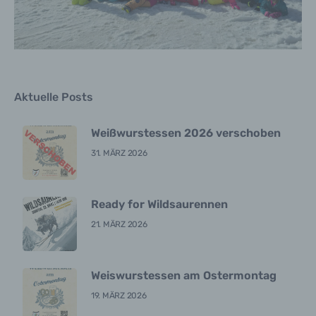
b) betroffene Person
Betroffene Person ist jede identifizierte oder
identifizierbare natürliche Person, deren
personenbezogene Daten von dem für die
Verarbeitung Verantwortlichen verarbeitet
werden.
Aktuelle Posts
c) Verarbeitung
Weißwurstessen 2026 verschoben
Verarbeitung ist jeder mit oder ohne Hilfe
31. MÄRZ 2026
automatisierter Verfahren ausgeführte Vorgang
oder jede solche Vorgangsreihe im
Zusammenhang mit personenbezogenen Daten
wie das Erheben, das Erfassen, die
Ready for Wildsaurennen
Organisation, das Ordnen, die Speicherung, die
21. MÄRZ 2026
Anpassung oder Veränderung, das Auslesen,
das Abfragen, die Verwendung, die Offenlegung
durch Übermittlung, Verbreitung oder eine
andere Form der Bereitstellung, den Abgleich
Weiswurstessen am Ostermontag
oder die Verknüpfung, die Einschränkung, das
Löschen oder die Vernichtung.
19. MÄRZ 2026