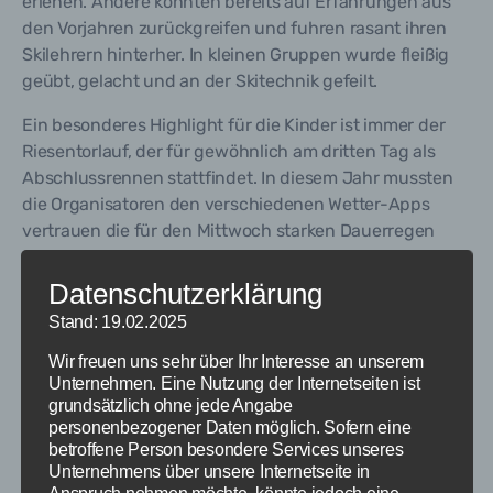
erlenen. Andere konnten bereits auf Erfahrungen aus
den Vorjahren zurückgreifen und fuhren rasant ihren
Skilehrern hinterher. In kleinen Gruppen wurde fleißig
geübt, gelacht und an der Skitechnik gefeilt.
Ein besonderes Highlight für die Kinder ist immer der
Riesentorlauf, der für gewöhnlich am dritten Tag als
Abschlussrennen stattfindet. In diesem Jahr mussten
die Organisatoren den verschiedenen Wetter-Apps
vertrauen die für den Mittwoch starken Dauerregen
meldeten. Somit konnten die Skiclubs am
Dienstagmorgen ihre Spontanität unter Beweis stellen
Datenschutzerklärung
und entschieden das Abschlussrennen aufzubauen
Stand: 19.02.2025
und bei immerhin noch mäßigem Schneefall
Wir freuen uns sehr über Ihr Interesse an unserem
durchzuführen. 15 Kinder zeigten bei Schneefall, Nebel
Unternehmen. Eine Nutzung der Internetseiten ist
und später einsetzendem Regen, was sie in den
grundsätzlich ohne jede Angabe
Übungsstunden gelernt hatten.
personenbezogener Daten möglich. Sofern eine
Sie durften zwei Runden durch den professionellen
betroffene Person besondere Services unseres
Torlauf rasen, indem die beste Zeit ermittelt wurde. Die
Unternehmens über unsere Internetseite in
Anspruch nehmen möchte, könnte jedoch eine