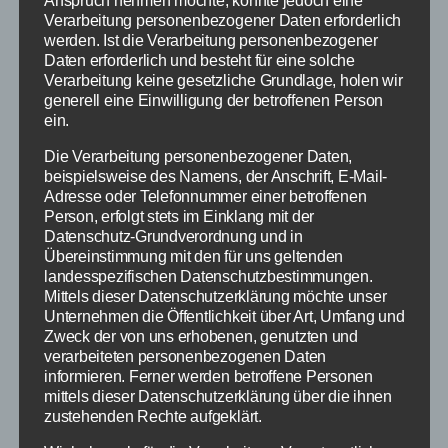
Spannung stieg bei den Kindern, wer sich wohl als
Verarbeitung personenbezogener Daten erforderlich
neue Schulmeister & Schulmeisterin betiteln darf.
werden. Ist die Verarbeitung personenbezogener
Durch den dann einsetzenden Regen wurde dann aber
Daten erforderlich und besteht für eine solche
entschieden die Siegerehrung am Mittwoch in der
Verarbeitung keine gesetzliche Grundlage, holen wir
Sporthalle der Grundschule durchzuführen.
generell eine Einwilligung der betroffenen Person
ein.
Am Mittwochmorgen zeigte sich, dass die
Die Verarbeitung personenbezogener Daten,
Entscheidung richtig war. Der starke Regen und Sturm
beispielsweise des Namens, der Anschrift, E-Mail-
machte es unmöglich einen dritten Tag auf den
Adresse oder Telefonnummer einer betroffenen
Brettern durchzuführen.
Person, erfolgt stets im Einklang mit der
Die Lehrkräfte und Kinder trafen sich in der Schule zum
Datenschutz-Grundverordnung und in
Übereinstimmung mit den für uns geltenden
Unterricht, wo die Spannung auf die Siegerehrung
landesspezifischen Datenschutzbestimmungen.
kaum auszuhalten war.
Mittels dieser Datenschutzerklärung möchte unser
Als es um 12:00 Uhr endlich hieß, ‘‘der Skiclub ist da, wir
Unternehmen die Öffentlichkeit über Art, Umfang und
fangen an‘‘, stürmten die Kinder in die Sporthalle, in der
Zweck der von uns erhobenen, genutzten und
bereits ein Podest und die Pokale aufgebaut bereit
verarbeiteten personenbezogenen Daten
informieren. Ferner werden betroffene Personen
standen.
mittels dieser Datenschutzerklärung über die ihnen
zustehenden Rechte aufgeklärt.
Herr Kohr dankte zu beginn allen Beteiligten der Skitage
für ihr Engagement und besonders den ‘‘Skilehrern‘‘