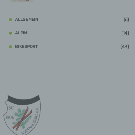
d) Einschränkung der Verarbeitung
Einschränkung der Verarbeitung ist die
Markierung gespeicherter personenbezogener
(6)
ALLGEMEIN
Daten mit dem Ziel, ihre künftige Verarbeitung
einzuschränken.
(14)
ALPIN
e) Profiling
(43)
BIKESPORT
Profiling ist jede Art der automatisierten
Verarbeitung personenbezogener Daten, die
darin besteht, dass diese personenbezogenen
Daten verwendet werden, um bestimmte
persönliche Aspekte, die sich auf eine natürliche
Person beziehen, zu bewerten, insbesondere,
um Aspekte bezüglich Arbeitsleistung,
wirtschaftlicher Lage, Gesundheit, persönlicher
Vorlieben, Interessen, Zuverlässigkeit,
Verhalten, Aufenthaltsort oder Ortswechsel
dieser natürlichen Person zu analysieren oder
vorherzusagen.
f) Pseudonymisierung
Pseudonymisierung ist die Verarbeitung