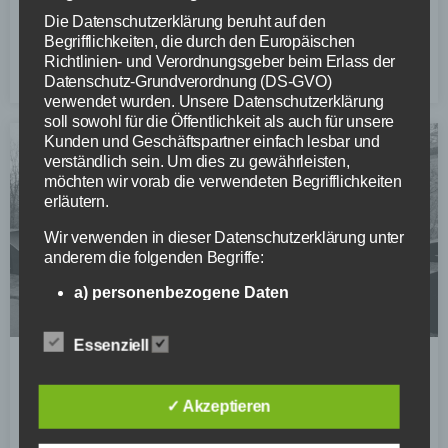
Die Datenschutzerklärung beruht auf den
Renn-Saison 2025 erfolgreich gestartet!
Begrifflichkeiten, die durch den Europäischen
Richtlinien- und Verordnungsgeber beim Erlass der
WEITERLESEN »
Datenschutz-Grundverordnung (DS-GVO)
verwendet wurden. Unsere Datenschutzerklärung
soll sowohl für die Öffentlichkeit als auch für unsere
Kunden und Geschäftspartner einfach lesbar und
verständlich sein. Um dies zu gewährleisten,
möchten wir vorab die verwendeten Begrifflichkeiten
erläutern.
Wir verwenden in dieser Datenschutzerklärung unter
anderem die folgenden Begriffe:
a) personenbezogene Daten
Personenbezogene Daten sind alle
Informationen, die sich auf eine identifizierte
Essenziell
oder identifizierbare natürliche Person (im
Pumptrack am Parkplatz Scheuermattkopf-Skilift
Folgenden „betroffene Person") beziehen. Als
wieder aufgebaut
identifizierbar wird eine natürliche Person
✓ Akzeptieren
angesehen, die direkt oder indirekt,
WEITERLESEN »
insbesondere mittels Zuordnung zu einer