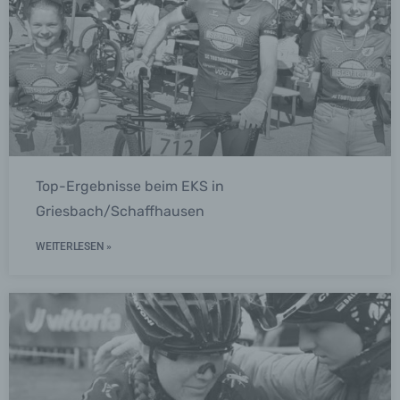
Organisation, das Ordnen, die Speicherung, die
Anpassung oder Veränderung, das Auslesen,
das Abfragen, die Verwendung, die Offenlegung
durch Übermittlung, Verbreitung oder eine
andere Form der Bereitstellung, den Abgleich
oder die Verknüpfung, die Einschränkung, das
Löschen oder die Vernichtung.
d) Einschränkung der Verarbeitung
Einschränkung der Verarbeitung ist die
Top-Ergebnisse beim EKS in
Markierung gespeicherter personenbezogener
Griesbach/Schaffhausen
Daten mit dem Ziel, ihre künftige Verarbeitung
einzuschränken.
WEITERLESEN »
e) Profiling
Profiling ist jede Art der automatisierten
Verarbeitung personenbezogener Daten, die
darin besteht, dass diese personenbezogenen
Daten verwendet werden, um bestimmte
persönliche Aspekte, die sich auf eine natürliche
Person beziehen, zu bewerten, insbesondere,
um Aspekte bezüglich Arbeitsleistung,